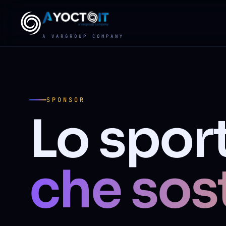
A VARGROUP COMPANY
SPONSOR
Lo spor
che sos