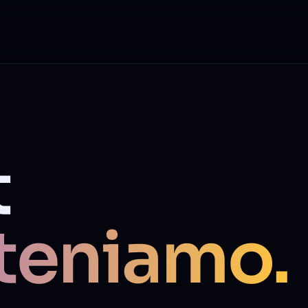
t
teniamo.