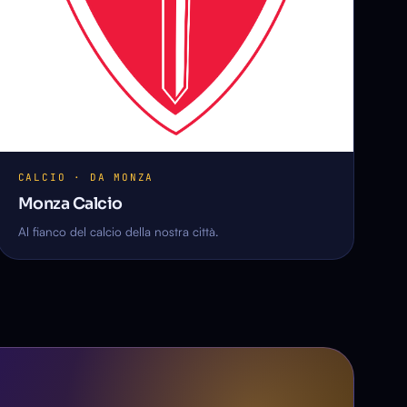
CALCIO · DA MONZA
Monza Calcio
Al fianco del calcio della nostra città.