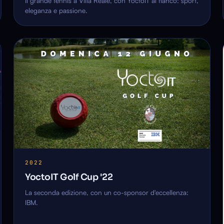
Il grande tennis a Villa Reale, con YoctoIT al fianco: sport,
eleganza e passione.
2022
YoctoIT Golf Cup '22
La seconda edizione, con un co-sponsor d'eccellenza:
IBM.