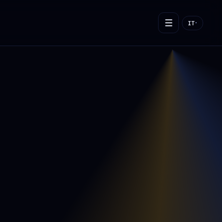
☰
IT
▾