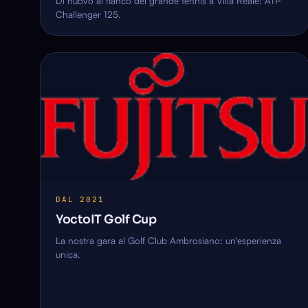
Di nuovo al fianco del grande tennis a Villa Reale: ATP
Challenger 125.
DAL 2021
YoctoIT Golf Cup
La nostra gara al Golf Club Ambrosiano: un'esperienza
unica.