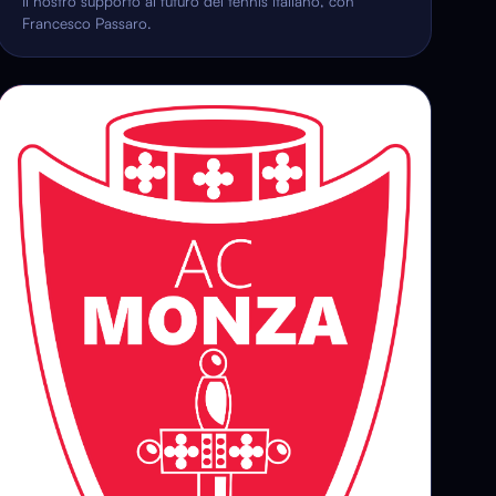
Il nostro supporto al futuro del tennis italiano, con
Francesco Passaro.
⚽
AC MONZA