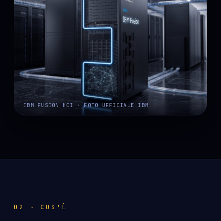
IBM FUSION HCI · FOTO UFFICIALE IBM
02 · COS'È