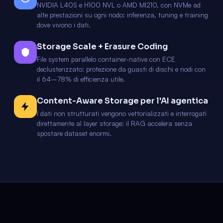
NVIDIA L40S e H100 NVL o AMD MI210, con NVMe ad
alte prestazioni su ogni nodo: inferenza, tuning e training
dove vivono i dati.
Storage Scale + Erasure Coding
File system parallelo container-native con ECE
declusterizzato: protezione da guasti di dischi e nodi con
il 64–78% di efficienza utile.
Content-Aware Storage per l'AI agentica
I dati non strutturati vengono vettorializzati e interrogati
direttamente al layer storage: il RAG accelera senza
spostare dataset enormi.