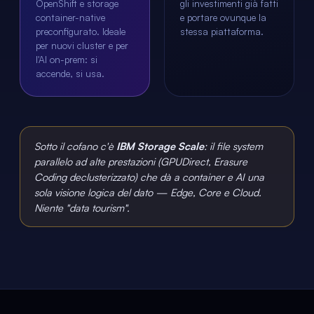
OpenShift e storage
gli investimenti già fatti
container-native
e portare ovunque la
preconfigurato. Ideale
stessa piattaforma.
per nuovi cluster e per
l'AI on-prem: si
accende, si usa.
Sotto il cofano c'è
IBM Storage Scale
: il file system
parallelo ad alte prestazioni (GPUDirect, Erasure
Coding declusterizzato) che dà a container e AI una
sola visione logica del dato — Edge, Core e Cloud.
Niente "data tourism".