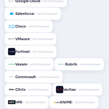
Google Cloud
2 certificazioni
Salesforce
1 certificazioni
Cisco
4 certificazioni
VMware
3 certificazioni
Fortinet
4 certificazioni
Veeam
Rubrik
2 certificazioni
6 certificazioni
Commvault
4 certificazioni
Citrix
Veritas
4 certificazioni
9 certificazioni
HPE
KNIME
4 certificazioni
2 certificazioni